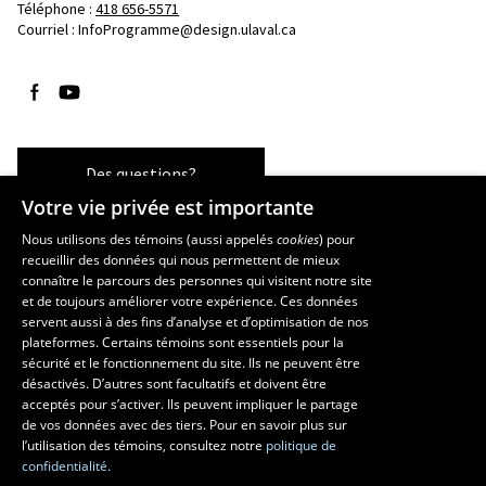
Téléphone : 
418 656-5571
Courriel :
InfoProgramme@design.ulaval.ca
Suivez-nous sur Facebook
Suivez-nous sur YouTube
Des questions?
Votre vie privée est importante
Nous utilisons des témoins (aussi appelés
cookies
) pour
recueillir des données qui nous permettent de mieux
Les écoles et la recherche
connaître le parcours des personnes qui visitent notre site
École d’architecture
et de toujours améliorer votre expérience. Ces données
servent aussi à des fins d’analyse et d’optimisation de nos
École d’art
plateformes. Certains témoins sont essentiels pour la
École supérieure d’aménagement du territoire et de développement
sécurité et le fonctionnement du site. Ils ne peuvent être
régional
désactivés. D’autres sont facultatifs et doivent être
Centre de recherche en aménagement et développement
acceptés pour s’activer. Ils peuvent impliquer le partage
de vos données avec des tiers. Pour en savoir plus sur
l’utilisation des témoins, consultez notre
politique de
confidentialité.