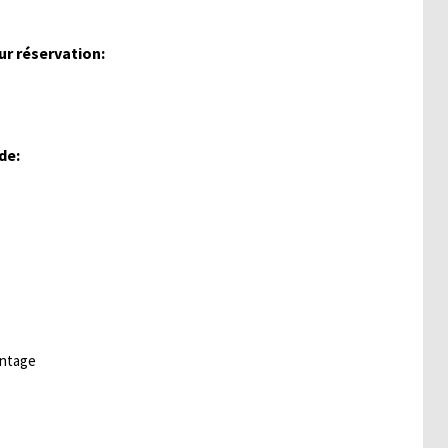
ur réservation:
de:
ontage