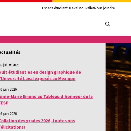
Espace étudiant
ULaval nouvelles
Nous joindre
Actualités
6 juillet 2026
Huit étudiant·es en design graphique de
l'Université Laval exposés au Mexique
30 juin 2026
Anne-Marie Emond au Tableau d’honneur de la
FESP
26 juin 2026
Collation des grades 2026, toutes nos
félicitations!