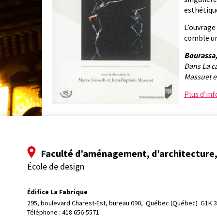
esthétiqu
L’ouvrage
comble un
Bourassa,
Dans La ca
Massuet et
Plus d’in
Faculté d’aménagement, d’architecture, 
École de design
Édifice La Fabrique
295, boulevard Charest-Est, bureau 090, 
Québec (Québec)  G1K 
Téléphone : 
418 656-5571