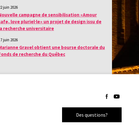
22 juin 2026
Nouvelle campagne de sensibilisation «Amour
safe, love pluriel·le» un projet de design issu de
la recherche universitaire
17 juin 2026
Marianne Gravel obtient une bourse doctorale du
Fonds de recherche du Québec
Suivez-nous sur F
Suivez-nous 
Des questions?