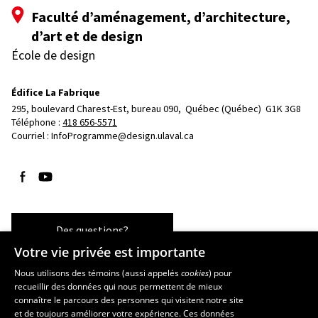
Faculté d’aménagement, d’architecture,
d’art et de design
École de design
Édifice La Fabrique
295, boulevard Charest-Est, bureau 090, 
Québec (Québec)  G1K 3G8
Téléphone : 
418 656-5571
Courriel :
InfoProgramme@design.ulaval.ca
Suivez-nous sur Facebook
Suivez-nous sur YouTube
Des questions?
Votre vie privée est importante
Nous utilisons des témoins (aussi appelés
cookies
) pour
recueillir des données qui nous permettent de mieux
Les écoles et la recherche
connaître le parcours des personnes qui visitent notre site
École d’architecture
et de toujours améliorer votre expérience. Ces données