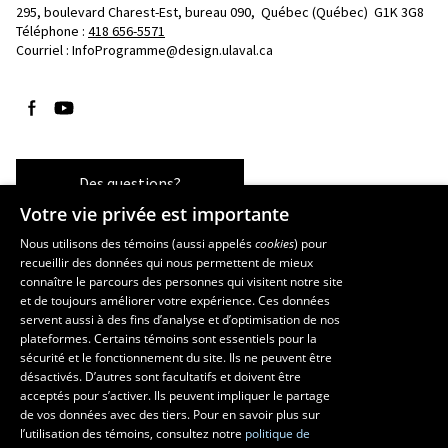
295, boulevard Charest-Est, bureau 090, 
Québec (Québec)  G1K 3G8
Téléphone : 
418 656-5571
Courriel :
InfoProgramme@design.ulaval.ca
Suivez-nous sur Facebook
Suivez-nous sur YouTube
Des questions?
Votre vie privée est importante
Nous utilisons des témoins (aussi appelés
cookies
) pour
recueillir des données qui nous permettent de mieux
Les écoles et la recherche
connaître le parcours des personnes qui visitent notre site
École d’architecture
et de toujours améliorer votre expérience. Ces données
servent aussi à des fins d’analyse et d’optimisation de nos
École d’art
plateformes. Certains témoins sont essentiels pour la
École supérieure d’aménagement du territoire et de développement
sécurité et le fonctionnement du site. Ils ne peuvent être
régional
désactivés. D’autres sont facultatifs et doivent être
Centre de recherche en aménagement et développement
acceptés pour s’activer. Ils peuvent impliquer le partage
de vos données avec des tiers. Pour en savoir plus sur
l’utilisation des témoins, consultez notre
politique de