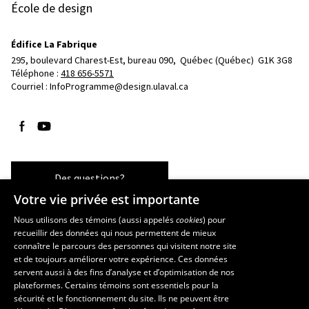
École de design
Édifice La Fabrique
295, boulevard Charest-Est, bureau 090, 
Québec (Québec)  G1K 3G8
Téléphone : 
418 656-5571
Courriel :
InfoProgramme@design.ulaval.ca
Suivez-nous sur Facebook
Suivez-nous sur YouTube
Des questions?
Votre vie privée est importante
Nous utilisons des témoins (aussi appelés
cookies
) pour
recueillir des données qui nous permettent de mieux
Les écoles et la recherche
connaître le parcours des personnes qui visitent notre site
École d’architecture
et de toujours améliorer votre expérience. Ces données
servent aussi à des fins d’analyse et d’optimisation de nos
École d’art
plateformes. Certains témoins sont essentiels pour la
École supérieure d’aménagement du territoire et de développement
sécurité et le fonctionnement du site. Ils ne peuvent être
régional