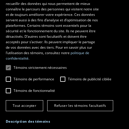
recueillir des données qui nous permettent de mieux
Les écoles et la recherche
connaître le parcours des personnes qui visitent notre site
École d’architecture
et de toujours améliorer votre expérience. Ces données
servent aussi à des fins d’analyse et d’optimisation de nos
École d’art
plateformes. Certains témoins sont essentiels pour la
École supérieure d’aménagement du territoire et de développement
sécurité et le fonctionnement du site. Ils ne peuvent être
régional
désactivés. D’autres sont facultatifs et doivent être
Centre de recherche en aménagement et développement
acceptés pour s’activer. Ils peuvent impliquer le partage
de vos données avec des tiers. Pour en savoir plus sur
l’utilisation des témoins, consultez notre
politique de
confidentialité.
Témoins strictement nécessaires
Témoins de performance
Témoins de publicité ciblée
Témoins de fonctionnalité
© 2026 Université Laval
Tous droits réservés
Tout accepter
Refuser les témoins facultatifs
Conditions générales d'utilisation
Fraude en ligne
Confidentialité
Description des témoins
Paramétrer les témoins