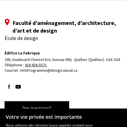
Faculté d’aménagement, d’architecture,
d’art et de design
École de design
Édifice La Fabrique
295, boulevard Charest-Est, bureau 090, 
Québec (Québec)  G1K 3G8
Téléphone : 
418 656-5571
Courriel :
InfoProgramme@design.ulaval.ca
Suivez-nous sur Facebook
Suivez-nous sur YouTube
Des questions?
Votre vie privée est importante
Nous utilisons des témoins (aussi appelés
cookies
) pour