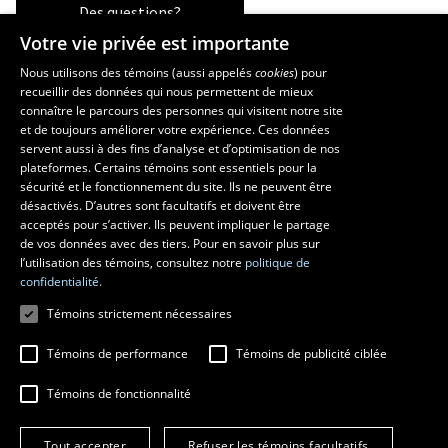
Des questions?
Votre vie privée est importante
Nous utilisons des témoins (aussi appelés
cookies
) pour
recueillir des données qui nous permettent de mieux
Les écoles et la recherche
connaître le parcours des personnes qui visitent notre site
École d’architecture
et de toujours améliorer votre expérience. Ces données
servent aussi à des fins d’analyse et d’optimisation de nos
École d’art
plateformes. Certains témoins sont essentiels pour la
École supérieure d’aménagement du territoire et de développement
sécurité et le fonctionnement du site. Ils ne peuvent être
régional
désactivés. D’autres sont facultatifs et doivent être
Centre de recherche en aménagement et développement
acceptés pour s’activer. Ils peuvent impliquer le partage
de vos données avec des tiers. Pour en savoir plus sur
l’utilisation des témoins, consultez notre
politique de
confidentialité.
Témoins strictement nécessaires
Témoins de performance
Témoins de publicité ciblée
Témoins de fonctionnalité
© 2026 Université Laval
Tous droits réservés
Tout accepter
Refuser les témoins facultatifs