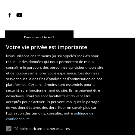
Suivez-nous sur Facebook
Suivez-nous sur YouTube
Des questions?
Votre vie privée est importante
Nous utilisons des témoins (aussi appelés
cookies
) pour
recueillir des données qui nous permettent de mieux
Les écoles et la recherche
connaître le parcours des personnes qui visitent notre site
École d’architecture
et de toujours améliorer votre expérience. Ces données
servent aussi à des fins d’analyse et d’optimisation de nos
École d’art
plateformes. Certains témoins sont essentiels pour la
École supérieure d’aménagement du territoire et de développement
sécurité et le fonctionnement du site. Ils ne peuvent être
régional
désactivés. D’autres sont facultatifs et doivent être
Centre de recherche en aménagement et développement
acceptés pour s’activer. Ils peuvent impliquer le partage
de vos données avec des tiers. Pour en savoir plus sur
l’utilisation des témoins, consultez notre
politique de
confidentialité.
Témoins strictement nécessaires