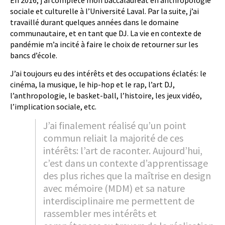
En 2016, j’ai complété mon baccalauréat en anthropologie
sociale et culturelle à l’Université Laval. Par la suite, j’ai
travaillé durant quelques années dans le domaine
communautaire, et en tant que DJ. La vie en contexte de
pandémie m’a incité à faire le choix de retourner sur les
bancs d’école.
J’ai toujours eu des intérêts et des occupations éclatés: le
cinéma, la musique, le hip-hop et le rap, l’art DJ,
l’anthropologie, le basket-ball, l’histoire, les jeux vidéo,
l’implication sociale, etc.
J’ai finalement réalisé qu’un point
commun reliait la majorité de ces
intérêts: l’art de raconter. Aujourd’hui,
c’est dans un contexte d’apprentissage
des plus riches que la maîtrise en design
avec mémoire (MDM) et sa nature
interdisciplinaire me permettent de
rassembler mes intérêts et