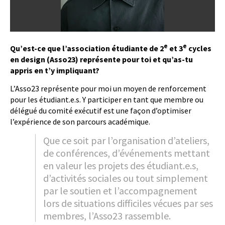
e
e
Qu’est-ce que l’association étudiante de 2
et 3
cycles
en design (Asso23) représente pour toi et qu’as-tu
appris en t’y impliquant?
L’Asso23 représente pour moi un moyen de renforcement
pour les étudiant.e.s. Y participer en tant que membre ou
délégué du comité exécutif est une façon d’optimiser
l’expérience de son parcours académique.
Que ce soit par l’organisation d’ateliers,
de conférences, d’événements mettant
en valeur les projets des étudiant.e.s,
d’activités sociales ou tout simplement
par le soutien et l’accompagnement
lors de situations difficiles vécues par ses
membres, l’Asso23 rassemble.