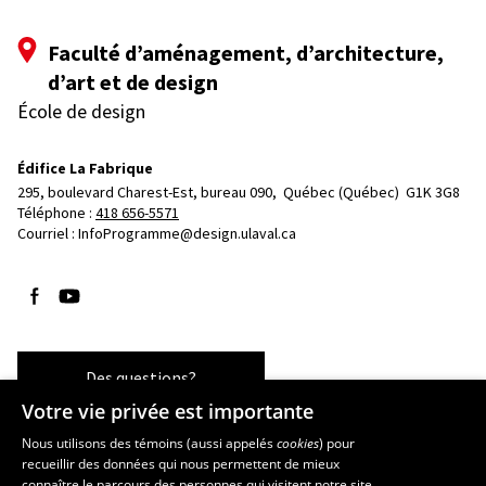
Faculté d’aménagement, d’architecture,
d’art et de design
École de design
Édifice La Fabrique
295, boulevard Charest-Est, bureau 090, 
Québec (Québec)  G1K 3G8
Téléphone : 
418 656-5571
Courriel :
InfoProgramme@design.ulaval.ca
Suivez-nous sur Facebook
Suivez-nous sur YouTube
Des questions?
Votre vie privée est importante
Nous utilisons des témoins (aussi appelés
cookies
) pour
recueillir des données qui nous permettent de mieux
Les écoles et la recherche
connaître le parcours des personnes qui visitent notre site