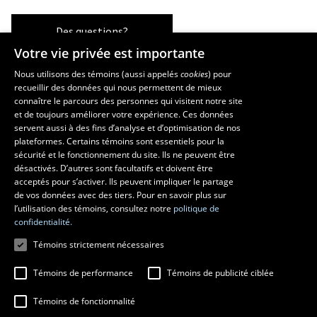
Des questions?
Votre vie privée est importante
Nous utilisons des témoins (aussi appelés
cookies
) pour
recueillir des données qui nous permettent de mieux
Les écoles et la recherche
connaître le parcours des personnes qui visitent notre site
École d’architecture
et de toujours améliorer votre expérience. Ces données
servent aussi à des fins d’analyse et d’optimisation de nos
École d’art
plateformes. Certains témoins sont essentiels pour la
École supérieure d’aménagement du territoire et de développement
sécurité et le fonctionnement du site. Ils ne peuvent être
régional
désactivés. D’autres sont facultatifs et doivent être
Centre de recherche en aménagement et développement
acceptés pour s’activer. Ils peuvent impliquer le partage
de vos données avec des tiers. Pour en savoir plus sur
l’utilisation des témoins, consultez notre
politique de
confidentialité.
Témoins strictement nécessaires
Témoins de performance
Témoins de publicité ciblée
Témoins de fonctionnalité