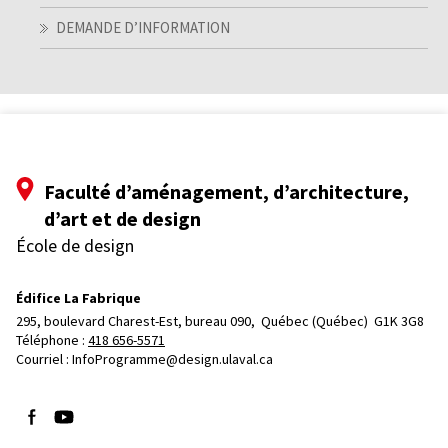
DEMANDE D’INFORMATION
Faculté d’aménagement, d’architecture,
d’art et de design
École de design
Édifice La Fabrique
295, boulevard Charest-Est, bureau 090, 
Québec (Québec)  G1K 3G8
Téléphone : 
418 656-5571
Courriel :
InfoProgramme@design.ulaval.ca
Suivez-nous sur Facebook
Suivez-nous sur YouTube