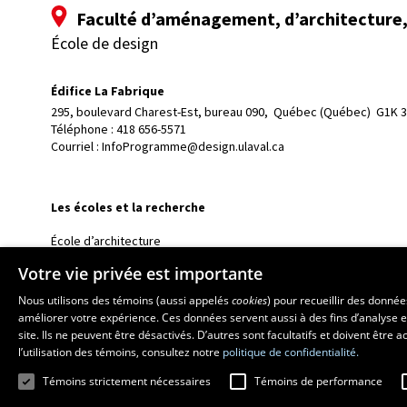
Faculté d’aménagement, d’architecture, 
École de design
Édifice La Fabrique
295, boulevard Charest-Est, bureau 090, 
Québec (Québec)  G1K 
Téléphone : 
418 656-5571
Courriel :
InfoProgramme@design.ulaval.ca
Les écoles et la recherche
École d’architecture
École d’art
Votre vie privée est importante
École supérieure d’aménagement du territoire et de développem
Nous utilisons des témoins (aussi appelés
cookies
) pour recueillir des donné
Centre de recherche en aménagement et développement
améliorer votre expérience. Ces données servent aussi à des fins d’analyse e
site. Ils ne peuvent être désactivés. D’autres sont facultatifs et doivent être
l’utilisation des témoins, consultez notre
politique de confidentialité.
Témoins strictement nécessaires
Témoins de performance