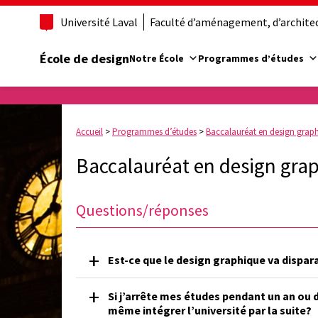
Université Laval
Faculté d’aménagement, d’architect
École de design
Notre École
Programmes d’études
Accueil
>
Programmes d’études
>
Baccalauréat en design grap
Baccalauréat en design gra
Questions/réponses
Est-ce que le design graphique va disparai
Si j’arrête mes études pendant un an ou d
même intégrer l’université par la suite?