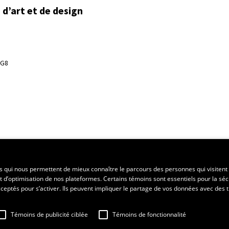
d’art et de design
3G8
ent régional
es qui nous permettent de mieux connaître le parcours des personnes qui visitent 
t d’optimisation de nos plateformes. Certains témoins sont essentiels pour la séc
 acceptés pour s’activer. Ils peuvent impliquer le partage de vos données avec des t
Témoins de publicité ciblée
Témoins de fonctionnalité