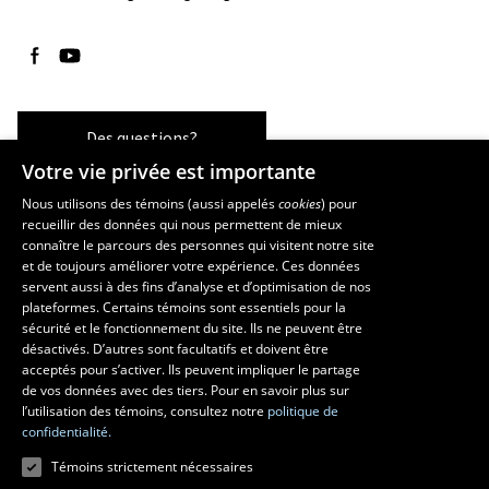
Suivez-nous sur Facebook
Suivez-nous sur YouTube
Des questions?
Votre vie privée est importante
Nous utilisons des témoins (aussi appelés
cookies
) pour
recueillir des données qui nous permettent de mieux
Les écoles et la recherche
connaître le parcours des personnes qui visitent notre site
École d’architecture
et de toujours améliorer votre expérience. Ces données
servent aussi à des fins d’analyse et d’optimisation de nos
École d’art
plateformes. Certains témoins sont essentiels pour la
École supérieure d’aménagement du territoire et de développement
sécurité et le fonctionnement du site. Ils ne peuvent être
régional
désactivés. D’autres sont facultatifs et doivent être
Centre de recherche en aménagement et développement
acceptés pour s’activer. Ils peuvent impliquer le partage
de vos données avec des tiers. Pour en savoir plus sur
l’utilisation des témoins, consultez notre
politique de
confidentialité.
Témoins strictement nécessaires