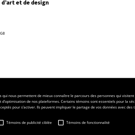
d’art et de design
3G8
ent régional
es qui nous permettent de mieux connaître le parcours des personnes qui visitent 
t d’optimisation de nos plateformes. Certains témoins sont essentiels pour la séc
 acceptés pour s’activer. Ils peuvent impliquer le partage de vos données avec des t
Témoins de publicité ciblée
Témoins de fonctionnalité