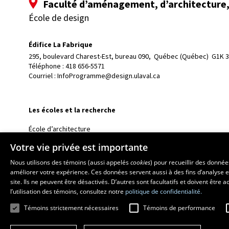
Faculté d’aménagement, d’architecture, 
École de design
Édifice La Fabrique
295, boulevard Charest-Est, bureau 090, 
Québec (Québec)  G1K 
Téléphone : 
418 656-5571
Courriel :
InfoProgramme@design.ulaval.ca
Les écoles et la recherche
École d’architecture
École d’art
Votre vie privée est importante
École supérieure d’aménagement du territoire et de développem
Nous utilisons des témoins (aussi appelés
cookies
) pour recueillir des donné
Centre de recherche en aménagement et développement
améliorer votre expérience. Ces données servent aussi à des fins d’analyse e
site. Ils ne peuvent être désactivés. D’autres sont facultatifs et doivent être
l’utilisation des témoins, consultez notre
politique de confidentialité.
Témoins strictement nécessaires
Témoins de performance