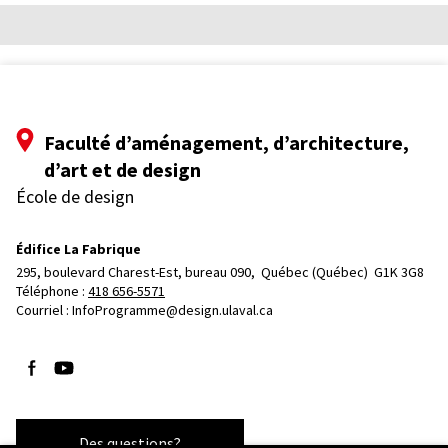
Faculté d’aménagement, d’architecture,
d’art et de design
École de design
Édifice La Fabrique
295, boulevard Charest-Est, bureau 090, 
Québec (Québec)  G1K 3G8
Téléphone : 
418 656-5571
Courriel :
InfoProgramme@design.ulaval.ca
Suivez-nous sur Facebook
Suivez-nous sur YouTube
Des questions?