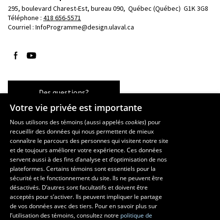
295, boulevard Charest-Est, bureau 090, 
Québec (Québec)  G1K 3G8
Téléphone : 
418 656-5571
Courriel :
InfoProgramme@design.ulaval.ca
Suivez-nous sur Facebook
Suivez-nous sur YouTube
Des questions?
Votre vie privée est importante
Nous utilisons des témoins (aussi appelés
cookies
) pour
recueillir des données qui nous permettent de mieux
Les écoles et la recherche
connaître le parcours des personnes qui visitent notre site
École d’architecture
et de toujours améliorer votre expérience. Ces données
servent aussi à des fins d’analyse et d’optimisation de nos
École d’art
plateformes. Certains témoins sont essentiels pour la
École supérieure d’aménagement du territoire et de développement
sécurité et le fonctionnement du site. Ils ne peuvent être
régional
désactivés. D’autres sont facultatifs et doivent être
Centre de recherche en aménagement et développement
acceptés pour s’activer. Ils peuvent impliquer le partage
de vos données avec des tiers. Pour en savoir plus sur
l’utilisation des témoins, consultez notre
politique de