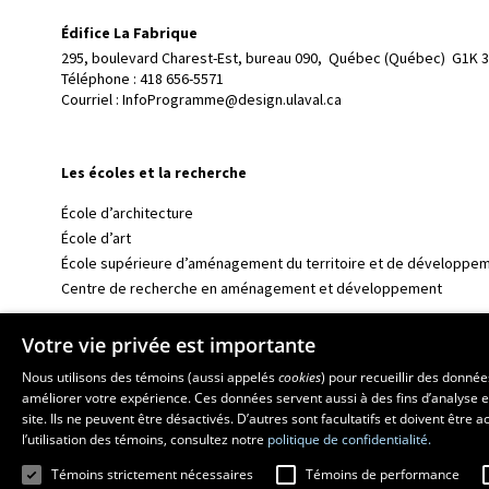
Édifice La Fabrique
295, boulevard Charest-Est, bureau 090, 
Québec (Québec)  G1K 
Téléphone : 
418 656-5571
Courriel :
InfoProgramme@design.ulaval.ca
Les écoles et la recherche
École d’architecture
École d’art
École supérieure d’aménagement du territoire et de développem
Centre de recherche en aménagement et développement
Votre vie privée est importante
Nous utilisons des témoins (aussi appelés
cookies
) pour recueillir des donné
améliorer votre expérience. Ces données servent aussi à des fins d’analyse e
site. Ils ne peuvent être désactivés. D’autres sont facultatifs et doivent être
l’utilisation des témoins, consultez notre
politique de confidentialité.
Témoins strictement nécessaires
Témoins de performance