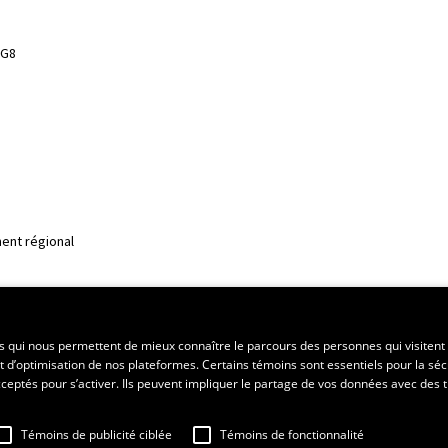
3G8
ent régional
es qui nous permettent de mieux connaître le parcours des personnes qui visitent 
t d’optimisation de nos plateformes. Certains témoins sont essentiels pour la séc
 acceptés pour s’activer. Ils peuvent impliquer le partage de vos données avec des t
Témoins de publicité ciblée
Témoins de fonctionnalité