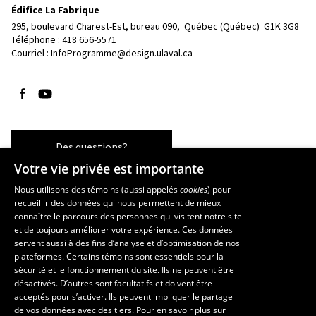
Édifice La Fabrique
295, boulevard Charest-Est, bureau 090, 
Québec (Québec)  G1K 3G8
Téléphone : 
418 656-5571
Courriel :
InfoProgramme@design.ulaval.ca
Suivez-nous sur Facebook
Suivez-nous sur YouTube
Des questions?
Votre vie privée est importante
Nous utilisons des témoins (aussi appelés
cookies
) pour
recueillir des données qui nous permettent de mieux
Les écoles et la recherche
connaître le parcours des personnes qui visitent notre site
École d’architecture
et de toujours améliorer votre expérience. Ces données
servent aussi à des fins d’analyse et d’optimisation de nos
École d’art
plateformes. Certains témoins sont essentiels pour la
École supérieure d’aménagement du territoire et de développement
sécurité et le fonctionnement du site. Ils ne peuvent être
régional
désactivés. D’autres sont facultatifs et doivent être
Centre de recherche en aménagement et développement
acceptés pour s’activer. Ils peuvent impliquer le partage
de vos données avec des tiers. Pour en savoir plus sur