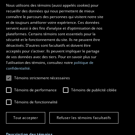
Nous utilisons des témoins (aussi appelés
cookies
) pour
recueillir des données qui nous permettent de mieux
Les écoles et la recherche
connaître le parcours des personnes qui visitent notre site
École d’architecture
et de toujours améliorer votre expérience. Ces données
servent aussi à des fins d’analyse et d’optimisation de nos
École d’art
plateformes. Certains témoins sont essentiels pour la
École supérieure d’aménagement du territoire et de développement
sécurité et le fonctionnement du site. Ils ne peuvent être
régional
désactivés. D’autres sont facultatifs et doivent être
Centre de recherche en aménagement et développement
acceptés pour s’activer. Ils peuvent impliquer le partage
de vos données avec des tiers. Pour en savoir plus sur
l’utilisation des témoins, consultez notre
politique de
confidentialité.
Témoins strictement nécessaires
Témoins de performance
Témoins de publicité ciblée
Témoins de fonctionnalité
© 2026 Université Laval
Tous droits réservés
Tout accepter
Refuser les témoins facultatifs
Conditions générales d'utilisation
Fraude en ligne
Confidentialité
Description des témoins