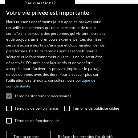
Des questions?
Votre vie privée est importante
Nous utilisons des témoins (aussi appelés
cookies
) pour
recueillir des données qui nous permettent de mieux
Les écoles et la recherche
connaître le parcours des personnes qui visitent notre site
et de toujours améliorer votre expérience. Ces données
École d’architecture
servent aussi à des fins d’analyse et d’optimisation de nos
École d’art
plateformes. Certains témoins sont essentiels pour la
École supérieure d’aménagement du territoire et de développement
sécurité et le fonctionnement du site. Ils ne peuvent être
régional
désactivés. D’autres sont facultatifs et doivent être
Centre de recherche en aménagement et développement
acceptés pour s’activer. Ils peuvent impliquer le partage
de vos données avec des tiers. Pour en savoir plus sur
l’utilisation des témoins, consultez notre
politique de
confidentialité.
Témoins strictement nécessaires
Témoins de performance
Témoins de publicité ciblée
Témoins de fonctionnalité
© 2026 Université Laval
Tous droits réservés
Tout accepter
Refuser les témoins facultatifs
Conditions générales d'utilisation