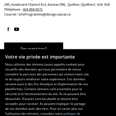
295, boulevard Charest-Est, bureau 090, 
Québec (Québec)  G1K 3G8
Téléphone : 
418 656-5571
Courriel :
InfoProgramme@design.ulaval.ca
Suivez-nous sur Facebook
Suivez-nous sur YouTube
Des questions?
Votre vie privée est importante
Nous utilisons des témoins (aussi appelés
cookies
) pour
recueillir des données qui nous permettent de mieux
Les écoles et la recherche
connaître le parcours des personnes qui visitent notre site
École d’architecture
et de toujours améliorer votre expérience. Ces données
servent aussi à des fins d’analyse et d’optimisation de nos
École d’art
plateformes. Certains témoins sont essentiels pour la
École supérieure d’aménagement du territoire et de développement
sécurité et le fonctionnement du site. Ils ne peuvent être
régional
désactivés. D’autres sont facultatifs et doivent être
Centre de recherche en aménagement et développement
acceptés pour s’activer. Ils peuvent impliquer le partage
de vos données avec des tiers. Pour en savoir plus sur
l’utilisation des témoins, consultez notre
politique de