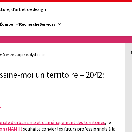
ure, d’art et de design
Équipe
Recherche
Services
042: entre utopie et dystopie»
ssine-moi un territoire – 2042:
s
onale d’urbanisme et d’aménagement des territoires
, le
tion (MAMH)
souhaite convier les futurs professionnels à la