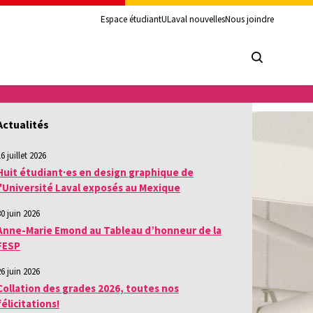
Espace étudiant
ULaval nouvelles
Nous joindre
Actualités
6 juillet 2026
Huit étudiant·es en design graphique de
l'Université Laval exposés au Mexique
30 juin 2026
Anne-Marie Emond au Tableau d’honneur de la
FESP
26 juin 2026
Collation des grades 2026, toutes nos
félicitations!