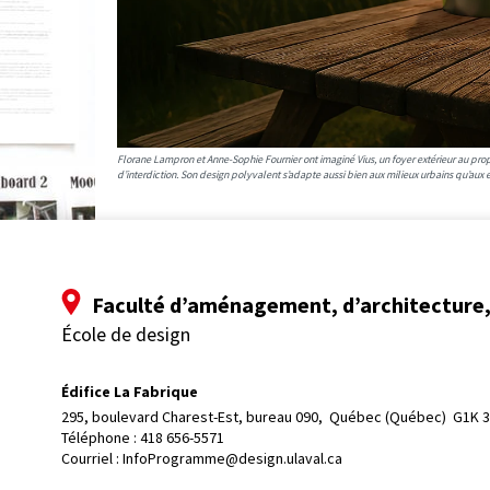
Florane Lampron et Anne-Sophie Fournier ont imaginé Vius, un foyer extérieur au pro
d’interdiction. Son design polyvalent s’adapte aussi bien aux milieux urbains qu’aux 
Faculté d’aménagement, d’architecture, 
École de design
Édifice La Fabrique
295, boulevard Charest-Est, bureau 090, 
Québec (Québec)  G1K 
Téléphone : 
418 656-5571
Courriel :
InfoProgramme@design.ulaval.ca