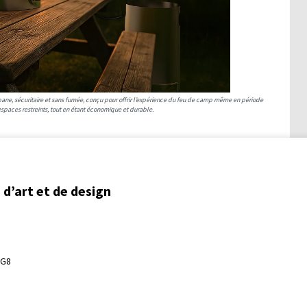
pane, sécuritaire et sans fumée, conçu pour offrir l’expérience du feu de camp même en période
espaces restreints, tout en étant économique et durable.
d’art et de design
3G8