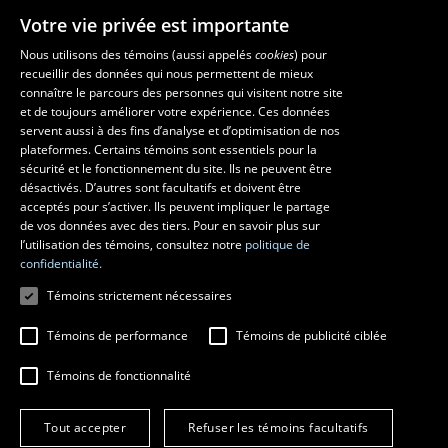
Votre vie privée est importante
Nous utilisons des témoins (aussi appelés
cookies
) pour
recueillir des données qui nous permettent de mieux
Les écoles et la recherche
connaître le parcours des personnes qui visitent notre site
École d’architecture
et de toujours améliorer votre expérience. Ces données
servent aussi à des fins d’analyse et d’optimisation de nos
École d’art
plateformes. Certains témoins sont essentiels pour la
École supérieure d’aménagement du territoire et de développement
sécurité et le fonctionnement du site. Ils ne peuvent être
régional
désactivés. D’autres sont facultatifs et doivent être
Centre de recherche en aménagement et développement
acceptés pour s’activer. Ils peuvent impliquer le partage
de vos données avec des tiers. Pour en savoir plus sur
l’utilisation des témoins, consultez notre
politique de
confidentialité.
Témoins strictement nécessaires
Témoins de performance
Témoins de publicité ciblée
Témoins de fonctionnalité
© 2026 Université Laval
Tous droits réservés
Tout accepter
Refuser les témoins facultatifs
Conditions générales d'utilisation