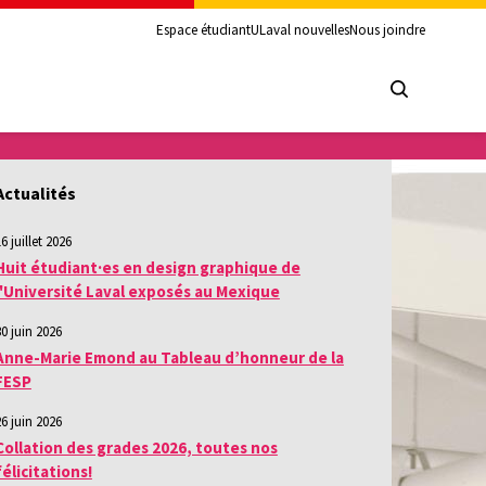
Espace étudiant
ULaval nouvelles
Nous joindre
Actualités
6 juillet 2026
Huit étudiant·es en design graphique de
l'Université Laval exposés au Mexique
30 juin 2026
Anne-Marie Emond au Tableau d’honneur de la
FESP
26 juin 2026
Collation des grades 2026, toutes nos
félicitations!