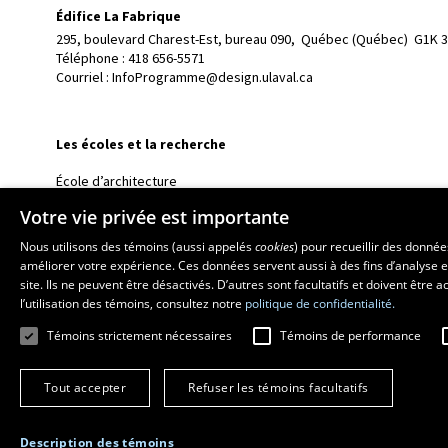
Édifice La Fabrique
295, boulevard Charest-Est, bureau 090, 
Québec (Québec)  G1K 
Téléphone : 
418 656-5571
Courriel :
InfoProgramme@design.ulaval.ca
Les écoles et la recherche
École d’architecture
École d’art
Votre vie privée est importante
École supérieure d’aménagement du territoire et de développem
Nous utilisons des témoins (aussi appelés
cookies
) pour recueillir des donné
Centre de recherche en aménagement et développement
améliorer votre expérience. Ces données servent aussi à des fins d’analyse e
site. Ils ne peuvent être désactivés. D’autres sont facultatifs et doivent être
l’utilisation des témoins, consultez notre
politique de confidentialité.
Témoins strictement nécessaires
Témoins de performance
Tout accepter
Refuser les témoins facultatifs
Description des témoins