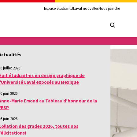
Espace étudiant
ULaval nouvelles
Nous joindre
Actualités
6 juillet 2026
Huit étudiant·es en design graphique de
l'Université Laval exposés au Mexique
30 juin 2026
Anne-Marie Emond au Tableau d’honneur de la
FESP
26 juin 2026
Collation des grades 2026, toutes nos
félicitations!