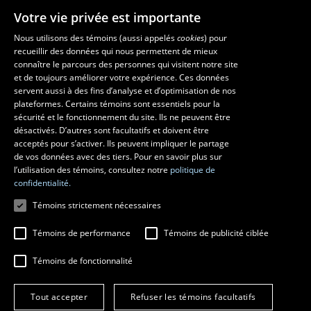
Votre vie privée est importante
Nous utilisons des témoins (aussi appelés
cookies
) pour
recueillir des données qui nous permettent de mieux
Les écoles et la recherche
connaître le parcours des personnes qui visitent notre site
École d’architecture
et de toujours améliorer votre expérience. Ces données
servent aussi à des fins d’analyse et d’optimisation de nos
École d’art
plateformes. Certains témoins sont essentiels pour la
École supérieure d’aménagement du territoire et de développement
sécurité et le fonctionnement du site. Ils ne peuvent être
régional
désactivés. D’autres sont facultatifs et doivent être
Centre de recherche en aménagement et développement
acceptés pour s’activer. Ils peuvent impliquer le partage
de vos données avec des tiers. Pour en savoir plus sur
l’utilisation des témoins, consultez notre
politique de
confidentialité.
Témoins strictement nécessaires
Témoins de performance
Témoins de publicité ciblée
Témoins de fonctionnalité
© 2026 Université Laval
Tous droits réservés
Tout accepter
Refuser les témoins facultatifs
Conditions générales d'utilisation