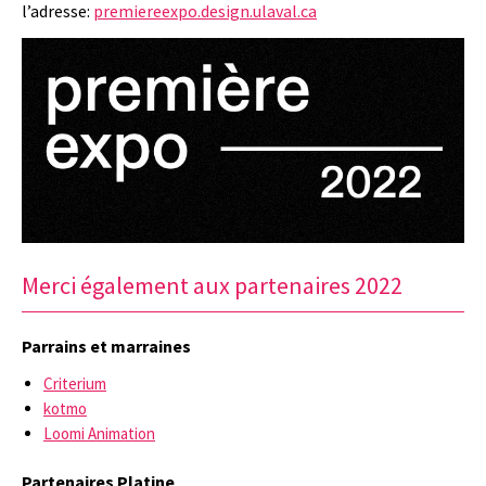
l’adresse:
premiereexpo.design.ulaval.ca
Merci également aux partenaires 2022
Parrains et marraines
Criterium
kotmo
Loomi Animation
Partenaires Platine