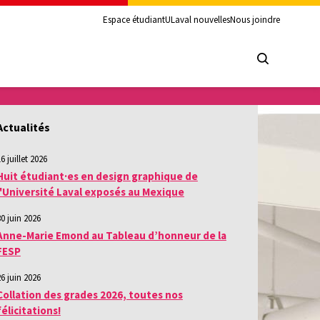
Espace étudiant
ULaval nouvelles
Nous joindre
Actualités
6 juillet 2026
Huit étudiant·es en design graphique de
l'Université Laval exposés au Mexique
30 juin 2026
Anne-Marie Emond au Tableau d’honneur de la
FESP
26 juin 2026
Collation des grades 2026, toutes nos
félicitations!