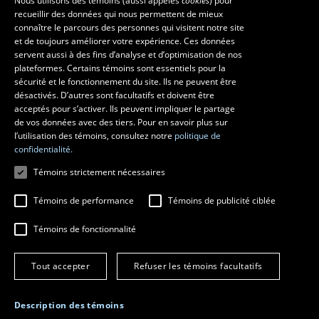
Nous utilisons des témoins (aussi appelés
cookies
) pour
recueillir des données qui nous permettent de mieux
Les écoles et la recherche
connaître le parcours des personnes qui visitent notre site
École d’architecture
et de toujours améliorer votre expérience. Ces données
servent aussi à des fins d’analyse et d’optimisation de nos
École d’art
plateformes. Certains témoins sont essentiels pour la
École supérieure d’aménagement du territoire et de développement
sécurité et le fonctionnement du site. Ils ne peuvent être
régional
désactivés. D’autres sont facultatifs et doivent être
Centre de recherche en aménagement et développement
acceptés pour s’activer. Ils peuvent impliquer le partage
de vos données avec des tiers. Pour en savoir plus sur
l’utilisation des témoins, consultez notre
politique de
confidentialité.
Témoins strictement nécessaires
Témoins de performance
Témoins de publicité ciblée
Témoins de fonctionnalité
© 2026 Université Laval
Tous droits réservés
Tout accepter
Refuser les témoins facultatifs
Conditions générales d'utilisation
Fraude en ligne
Confidentialité
Description des témoins
Paramétrer les témoins