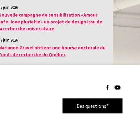
22 juin 2026
Nouvelle campagne de sensibilisation «Amour
safe, love pluriel·le» un projet de design issu de
la recherche universitaire
17 juin 2026
Marianne Gravel obtient une bourse doctorale du
Fonds de recherche du Québec
Suivez-nous sur F
Suivez-nous 
Des questions?