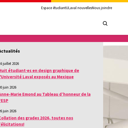
Espace étudiant
ULaval nouvelles
Nous joindre
Actualités
6 juillet 2026
Huit étudiant·es en design graphique de
l'Université Laval exposés au Mexique
30 juin 2026
Anne-Marie Emond au Tableau d’honneur de la
FESP
26 juin 2026
Collation des grades 2026, toutes nos
félicitations!