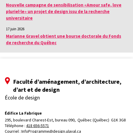
Nouvelle campagne de sensibilisation «Amour safe, love
pluriel·le» un projet de design issu de la recherche
universitaire
17 juin 2026
Marianne Gravel obtient une bourse doctorale du Fonds
de recherche du Québec
Faculté d’aménagement, d’architecture,
d’art et de design
École de design
Édifice La Fabrique
295, boulevard Charest-Est, bureau 090, 
Québec (Québec)  G1K 3G8
Téléphone : 
418 656-5571
Courriel :
InfoProgramme@design.ulaval.ca