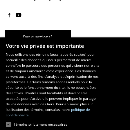
Suivez-nous sur Facebook
Suivez-nous sur YouTube
Des questions?
Votre vie privée est importante
Nous utilisons des témoins (aussi appelés
cookies
) pour
recueillir des données qui nous permettent de mieux
Les écoles et la recherche
connaître le parcours des personnes qui visitent notre site
École d’architecture
et de toujours améliorer votre expérience. Ces données
servent aussi à des fins d’analyse et d’optimisation de nos
École d’art
plateformes. Certains témoins sont essentiels pour la
École supérieure d’aménagement du territoire et de développement
sécurité et le fonctionnement du site. Ils ne peuvent être
régional
désactivés. D’autres sont facultatifs et doivent être
Centre de recherche en aménagement et développement
acceptés pour s’activer. Ils peuvent impliquer le partage
de vos données avec des tiers. Pour en savoir plus sur
l’utilisation des témoins, consultez notre
politique de
confidentialité.
Témoins strictement nécessaires