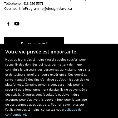
Téléphone : 
418 656-5571
Courriel :
InfoProgramme@design.ulaval.ca
Suivez-nous sur Facebook
Suivez-nous sur YouTube
Des questions?
Votre vie privée est importante
Nous utilisons des témoins (aussi appelés
cookies
) pour
recueillir des données qui nous permettent de mieux
Les écoles et la recherche
connaître le parcours des personnes qui visitent notre site
École d’architecture
et de toujours améliorer votre expérience. Ces données
servent aussi à des fins d’analyse et d’optimisation de nos
École d’art
plateformes. Certains témoins sont essentiels pour la
École supérieure d’aménagement du territoire et de développement
sécurité et le fonctionnement du site. Ils ne peuvent être
régional
désactivés. D’autres sont facultatifs et doivent être
Centre de recherche en aménagement et développement
acceptés pour s’activer. Ils peuvent impliquer le partage
de vos données avec des tiers. Pour en savoir plus sur
l’utilisation des témoins, consultez notre
politique de
confidentialité.