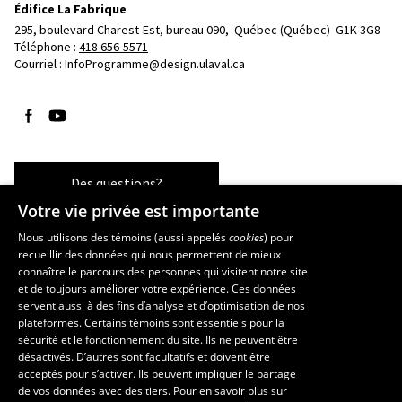
Édifice La Fabrique
295, boulevard Charest-Est, bureau 090, 
Québec (Québec)  G1K 3G8
Téléphone : 
418 656-5571
Courriel :
InfoProgramme@design.ulaval.ca
Suivez-nous sur Facebook
Suivez-nous sur YouTube
Des questions?
Votre vie privée est importante
Nous utilisons des témoins (aussi appelés
cookies
) pour
recueillir des données qui nous permettent de mieux
Les écoles et la recherche
connaître le parcours des personnes qui visitent notre site
École d’architecture
et de toujours améliorer votre expérience. Ces données
servent aussi à des fins d’analyse et d’optimisation de nos
École d’art
plateformes. Certains témoins sont essentiels pour la
École supérieure d’aménagement du territoire et de développement
sécurité et le fonctionnement du site. Ils ne peuvent être
régional
désactivés. D’autres sont facultatifs et doivent être
Centre de recherche en aménagement et développement
acceptés pour s’activer. Ils peuvent impliquer le partage
de vos données avec des tiers. Pour en savoir plus sur