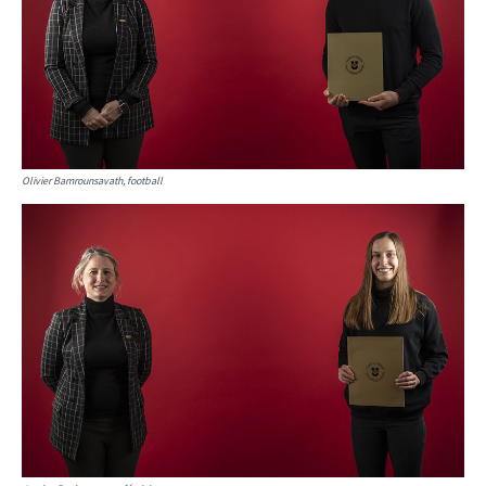
Olivier Bamrounsavath, football