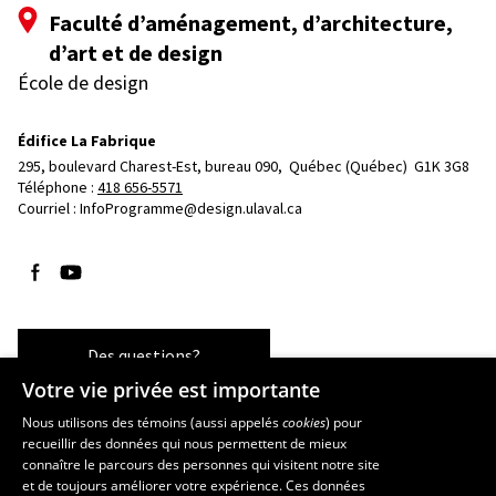
Faculté d’aménagement, d’architecture,
d’art et de design
École de design
Édifice La Fabrique
295, boulevard Charest-Est, bureau 090, 
Québec (Québec)  G1K 3G8
Téléphone : 
418 656-5571
Courriel :
InfoProgramme@design.ulaval.ca
Suivez-nous sur Facebook
Suivez-nous sur YouTube
Des questions?
Votre vie privée est importante
Nous utilisons des témoins (aussi appelés
cookies
) pour
recueillir des données qui nous permettent de mieux
Les écoles et la recherche
connaître le parcours des personnes qui visitent notre site
École d’architecture
et de toujours améliorer votre expérience. Ces données