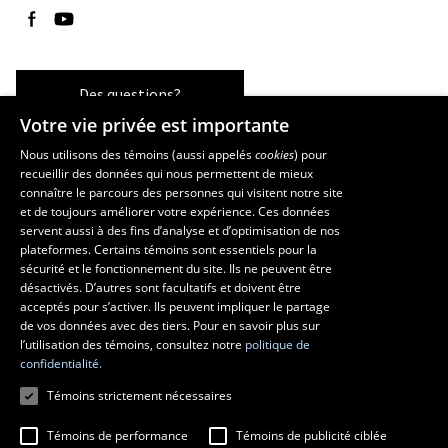
Suivez-nous sur Facebook
Suivez-nous sur YouTube
Des questions?
Votre vie privée est importante
Nous utilisons des témoins (aussi appelés
cookies
) pour
recueillir des données qui nous permettent de mieux
Les écoles et la recherche
connaître le parcours des personnes qui visitent notre site
École d’architecture
et de toujours améliorer votre expérience. Ces données
servent aussi à des fins d’analyse et d’optimisation de nos
École d’art
plateformes. Certains témoins sont essentiels pour la
École supérieure d’aménagement du territoire et de développement
sécurité et le fonctionnement du site. Ils ne peuvent être
régional
désactivés. D’autres sont facultatifs et doivent être
Centre de recherche en aménagement et développement
acceptés pour s’activer. Ils peuvent impliquer le partage
de vos données avec des tiers. Pour en savoir plus sur
l’utilisation des témoins, consultez notre
politique de
confidentialité.
Témoins strictement nécessaires
Témoins de performance
Témoins de publicité ciblée