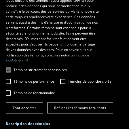
Nous utilisons des témoins (aussi appelés
cookies
) pour
recueillir des données qui nous permettent de mieux
Les écoles et la recherche
connaître le parcours des personnes qui visitent notre site
École d’architecture
et de toujours améliorer votre expérience. Ces données
servent aussi à des fins d’analyse et d’optimisation de nos
École d’art
plateformes. Certains témoins sont essentiels pour la
École supérieure d’aménagement du territoire et de développement
sécurité et le fonctionnement du site. Ils ne peuvent être
régional
désactivés. D’autres sont facultatifs et doivent être
Centre de recherche en aménagement et développement
acceptés pour s’activer. Ils peuvent impliquer le partage
de vos données avec des tiers. Pour en savoir plus sur
l’utilisation des témoins, consultez notre
politique de
confidentialité.
Témoins strictement nécessaires
Témoins de performance
Témoins de publicité ciblée
Témoins de fonctionnalité
© 2026 Université Laval
Tous droits réservés
Tout accepter
Refuser les témoins facultatifs
Conditions générales d'utilisation
Fraude en ligne
Confidentialité
Description des témoins
Paramétrer les témoins