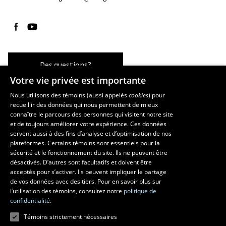
Suivez-nous sur Facebook
Suivez-nous sur YouTube
Des questions?
Votre vie privée est importante
Nous utilisons des témoins (aussi appelés
cookies
) pour
recueillir des données qui nous permettent de mieux
Les écoles et la recherche
connaître le parcours des personnes qui visitent notre site
École d’architecture
et de toujours améliorer votre expérience. Ces données
servent aussi à des fins d’analyse et d’optimisation de nos
École d’art
plateformes. Certains témoins sont essentiels pour la
École supérieure d’aménagement du territoire et de développement
sécurité et le fonctionnement du site. Ils ne peuvent être
régional
désactivés. D’autres sont facultatifs et doivent être
Centre de recherche en aménagement et développement
acceptés pour s’activer. Ils peuvent impliquer le partage
de vos données avec des tiers. Pour en savoir plus sur
l’utilisation des témoins, consultez notre
politique de
confidentialité.
Témoins strictement nécessaires