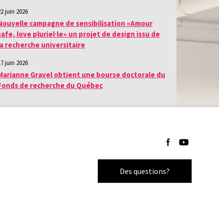
22 juin 2026
Nouvelle campagne de sensibilisation «Amour
safe, love pluriel·le» un projet de design issu de
la recherche universitaire
17 juin 2026
Marianne Gravel obtient une bourse doctorale du
Fonds de recherche du Québec
Suivez-nous sur F
Suivez-nous 
Des questions?