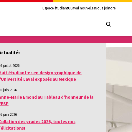
Espace étudiant
ULaval nouvelles
Nous joindre
Actualités
6 juillet 2026
Huit étudiant·es en design graphique de
l'Université Laval exposés au Mexique
30 juin 2026
Anne-Marie Emond au Tableau d’honneur de la
FESP
26 juin 2026
Collation des grades 2026, toutes nos
félicitations!