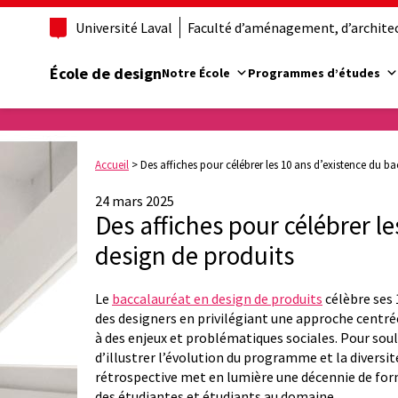
Université Laval
Faculté d’aménagement, d’architect
École de design
Notre École
Programmes d’études
Accueil
>
Des affiches pour célébrer les 10 ans d’existence du b
24 mars 2025
Des affiches pour célébrer l
design de produits
Le
baccalauréat en design de produits
célèbre ses 
des designers en privilégiant une approche centré
à des enjeux et problématiques sociales. Pour souli
d’illustrer l’évolution du programme et la diversité
rétrospective met en lumière une décennie de form
des étudiantes et étudiants au domaine.