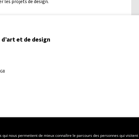
r les projets de design.
d’art et de design
3G8
ent régional
es qui nous permettent de mieux connaître le parcours des personnes qui visitent 