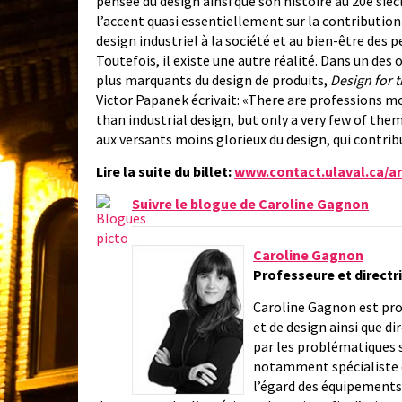
pensée du design ainsi que son histoire au 20e sièc
l’accent quasi essentiellement sur la contribution
design industriel à la société et au bien-être des 
Toutefois, il existe une autre réalité. Dans un des 
plus marquants du design de produits,
Design for 
Victor Papanek écrivait: «There are professions 
than industrial design, but only a very few of th
aux versants moins glorieux du design, qui contrib
Lire la suite du billet:
www.contact.ulaval.ca/a
Suivre le blogue de Caroline Gagnon
Caroline Gagnon
Professeure et directr
Caroline Gagnon est pro
et de design ainsi que di
par les problématiques s
notamment spécialiste d
l’égard des équipements t