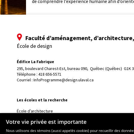
de comprendre l’expérience humaine afin d’oriente
Faculté d’aménagement, d’architecture, 
École de design
Édifice La Fabrique
295, boulevard Charest-Est, bureau 090, 
Québec (Québec)  G1K 
Téléphone : 
418 656-5571
Courriel :
InfoProgramme@design.ulaval.ca
Les écoles et la recherche
École d’architecture
École d’art
Votre vie privée est importante
École supérieure d’aménagement du territoire et de développem
Nous utilisons des témoins (aussi appelés
cookies
) pour recueillir des donné
Centre de recherche en aménagement et développement