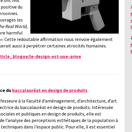
le ont mis
 positive du
personnes.
ouvrages les
the Real World
,
more harmful
em». Cette redoutable affirmation nous renvoie également
uerait aussi à perpétrer certaines atrocités humaines.
rticle_blogue/le-design-est-une-arme
ice du
baccalauréat en design de produits
fesseure à la Faculté d’aménagement, d’architecture, d’art
rectrice du baccalauréat en design de produits. Intéressée
ociales et publiques en design de produits, elle est
e l’analyse des perceptions esthétiques de la population à
echniques dans l’espace public. Pour elle, il est essentiel