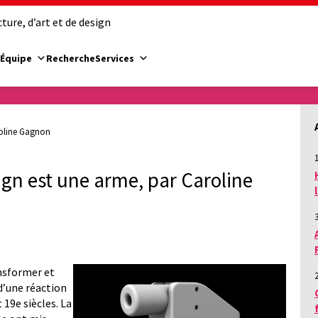
ure, d’art et de design
Équipe
Recherche
Services
roline Gagnon
1
ign est une arme, par Caroline
ansformer et
 d’une réaction
 19e siècles. La