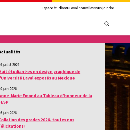
Espace étudiant
ULaval nouvelles
Nous joindre
Actualités
6 juillet 2026
Huit étudiant·es en design graphique de
l'Université Laval exposés au Mexique
30 juin 2026
Anne-Marie Emond au Tableau d’honneur de la
FESP
26 juin 2026
Collation des grades 2026, toutes nos
félicitations!