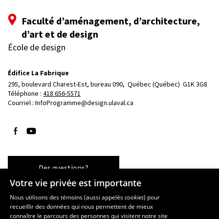
Faculté d’aménagement, d’architecture,
d’art et de design
École de design
Édifice La Fabrique
295, boulevard Charest-Est, bureau 090, 
Québec (Québec)  G1K 3G8
Téléphone : 
418 656-5571
Courriel :
InfoProgramme@design.ulaval.ca
Suivez-nous sur Facebook
Suivez-nous sur YouTube
Des questions?
Votre vie privée est importante
Nous utilisons des témoins (aussi appelés
cookies
) pour
recueillir des données qui nous permettent de mieux
Les écoles et la recherche
connaître le parcours des personnes qui visitent notre site