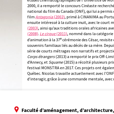
études cinématographiques de l’Université de Mon
2000, il a remporté le concours Cinéaste recherché(
national du film du Canada (ONF), qui lui a permis d
film
Antagonia
(2002)
, primé à CINANIMA au Portug
ensuite intéressé à la culture inuit, avec le court
(2003)
, ainsi qu’aux traditions orales africaines av
(2008)
.
Le cirque
(2011)
, nommé dans la catégorie 
e
d’animation à la 37
cérémonie des César, revisite 
souvenirs familiaux liés au décès de sa mère. Depu
série de courts métrages non narratifs et project
Corps étrangers
(2013) a remporté le prix Off-Limi
d’Annecy, et
Squame
(2015) a récolté plusieurs pri
festival MONSTRA en 2017. Ces projets ont égaleme
Québec. Nicolas travaille actuellement avec l’ONF 
d’interagir, grâce à une commande mentale, avec u
Faculté d’aménagement, d’architecture, 