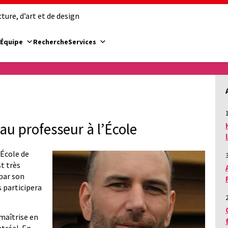
ure, d’art et de design
Équipe
Recherche
Services
1
au professeur à l’École
’École de
st très
 par son
 participera
 maîtrise en