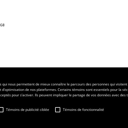
3G8
ent régional
es qui nous permettent de mieux connaître le parcours des personnes qui visitent 
t d’optimisation de nos plateformes. Certains témoins sont essentiels pour la séc
 acceptés pour s’activer. Ils peuvent impliquer le partage de vos données avec des t
Témoins de publicité ciblée
Témoins de fonctionnalité