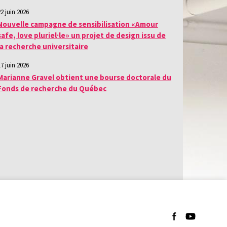
22 juin 2026
Nouvelle campagne de sensibilisation «Amour
safe, love pluriel·le» un projet de design issu de
la recherche universitaire
17 juin 2026
Marianne Gravel obtient une bourse doctorale du
Fonds de recherche du Québec
Suivez-nous sur F
Suivez-nous 