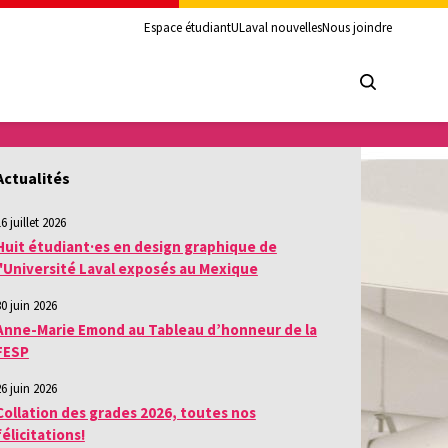
Espace étudiant
ULaval nouvelles
Nous joindre
Actualités
6 juillet 2026
Huit étudiant·es en design graphique de
l'Université Laval exposés au Mexique
30 juin 2026
Anne-Marie Emond au Tableau d’honneur de la
FESP
26 juin 2026
Collation des grades 2026, toutes nos
félicitations!