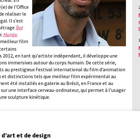
tréal. En
e) de l’Office
e réaliser le
al. Il s’est
 métrage
Îlot
ec
Hungu
meilleur film
certains
is 2012, en tant qu’artiste indépendant, il développe une
ions immersives autour du corps humain. De cette série,
ts au prestigieux Festival international du film d’animation
x et distinctions tels que meilleur film expérimental au
nt été installés en galerie au Brésil, en France et au
sur une interface cerveau-ordinateur, qui permet à l’usager
ne sculpture kinétique.
d’art et de design