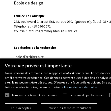
École de design
Édifice La Fabrique
295, boulevard Charest-Est, bureau 090, 
Québec (Québec)  G1K 
Téléphone : 
418 656-5571
Courriel :
InfoProgramme@design.ulaval.ca
Les écoles et la recherche
École d’architecture
École d’art
Votre vie privée est importante
École supérieure d’aménagement du territoire et de développem
Nous utilisons des témoins (aussi appelés
cookies
) pour recueillir des donné
Centre de recherche en aménagement et développement
améliorer votre expérience. Ces données servent aussi à des fins d’analyse e
site. Ils ne peuvent être désactivés. D’autres sont facultatifs et doivent être
l’utilisation des témoins, consultez notre
politique de confidentialité.
Témoins strictement nécessaires
Témoins de performance
Tout accepter
Refuser les témoins facultatifs