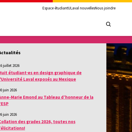
Espace étudiant
ULaval nouvelles
Nous joindre
Actualités
6 juillet 2026
Huit étudiant·es en design graphique de
l'Université Laval exposés au Mexique
30 juin 2026
Anne-Marie Emond au Tableau d’honneur de la
FESP
26 juin 2026
Collation des grades 2026, toutes nos
félicitations!