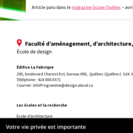
Article paru dans le
magazine Scope Québec
– avri
Faculté d’aménagement, d’architecture, 
École de design
Édifice La Fabrique
295, boulevard Charest-Est, bureau 090, 
Québec (Québec)  G1K 
Téléphone : 
418 656-5571
Courriel :
InfoProgramme@design.ulaval.ca
Les écoles et la recherche
École d’architecture
École d’art
Votre vie privée est importante
École supérieure d’aménagement du territoire et de développem