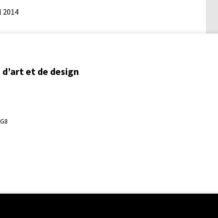
l 2014
d’art et de design
3G8
ent régional