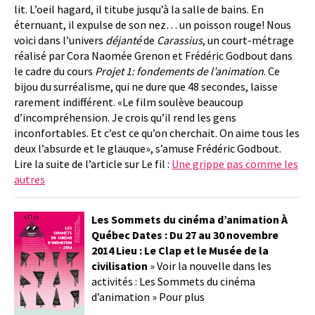
lit. L’oeil hagard, il titube jusqu’à la salle de bains. En
éternuant, il expulse de son nez… un poisson rouge! Nous
voici dans l’univers
déjanté
de
Carassius
, un court-métrage
réalisé par Cora Naomée Grenon et Frédéric Godbout dans
le cadre du cours
Projet 1: fondements de l’animation
. Ce
bijou du surréalisme, qui ne dure que 48 secondes, laisse
rarement indifférent. «Le film soulève beaucoup
d’incompréhension. Je crois qu’il rend les gens
inconfortables. Et c’est ce qu’on cherchait. On aime tous les
deux l’absurde et le glauque», s’amuse Frédéric Godbout.
Lire la suite de l’article sur Le fil :
Une grippe pas comme les
autres
Les Sommets du cinéma d’animation
À
Québec Dates : Du 27 au 30 novembre
2014 Lieu : Le Clap et le Musée de la
civilisation
» Voir la nouvelle dans les
activités : Les Sommets du cinéma
d’animation » Pour plus