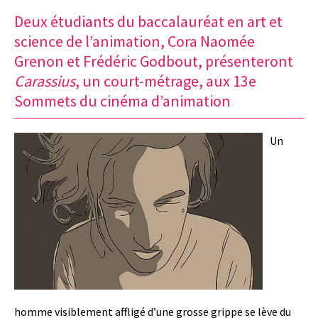
Deux étudiants du baccalauréat en art et
science de l’animation, Cora Naomée
Grenon et Frédéric Godbout, présenteront
Carassius
, un court-métrage, aux 13e
Sommets du cinéma d’animation
Un
homme visiblement affligé d’une grosse grippe se lève du