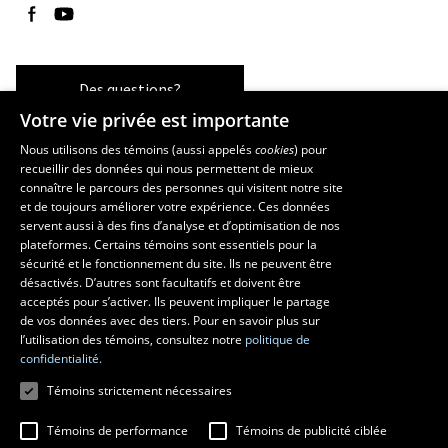
Suivez-nous sur Facebook
Suivez-nous sur YouTube
Des questions?
Votre vie privée est importante
Nous utilisons des témoins (aussi appelés
cookies
) pour
recueillir des données qui nous permettent de mieux
Les écoles et la recherche
connaître le parcours des personnes qui visitent notre site
et de toujours améliorer votre expérience. Ces données
École d’architecture
servent aussi à des fins d’analyse et d’optimisation de nos
École d’art
plateformes. Certains témoins sont essentiels pour la
École supérieure d’aménagement du territoire et de développement
sécurité et le fonctionnement du site. Ils ne peuvent être
régional
désactivés. D’autres sont facultatifs et doivent être
Centre de recherche en aménagement et développement
acceptés pour s’activer. Ils peuvent impliquer le partage
de vos données avec des tiers. Pour en savoir plus sur
l’utilisation des témoins, consultez notre
politique de
confidentialité.
Témoins strictement nécessaires
Témoins de performance
Témoins de publicité ciblée