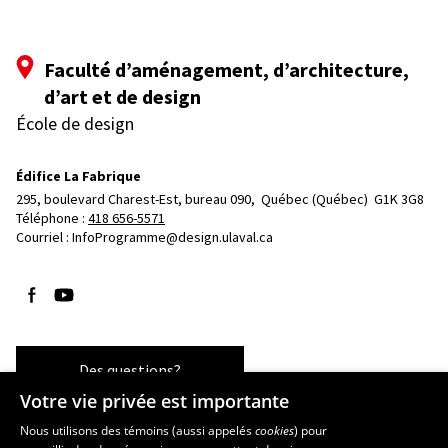
Faculté d’aménagement, d’architecture,
d’art et de design
École de design
Édifice La Fabrique
295, boulevard Charest-Est, bureau 090, 
Québec (Québec)  G1K 3G8
Téléphone : 
418 656-5571
Courriel :
InfoProgramme@design.ulaval.ca
Suivez-nous sur Facebook
Suivez-nous sur YouTube
Des questions?
Votre vie privée est importante
Nous utilisons des témoins (aussi appelés
cookies
) pour