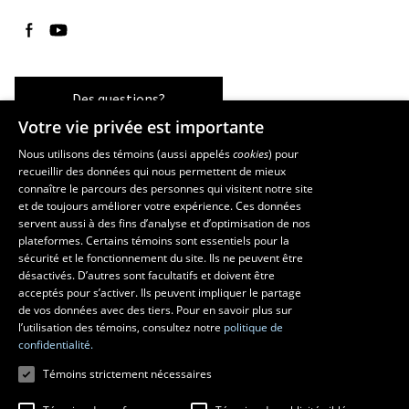
Suivez-nous sur Facebook
Suivez-nous sur YouTube
Des questions?
Votre vie privée est importante
Nous utilisons des témoins (aussi appelés
cookies
) pour
recueillir des données qui nous permettent de mieux
Les écoles et la recherche
connaître le parcours des personnes qui visitent notre site
École d’architecture
et de toujours améliorer votre expérience. Ces données
servent aussi à des fins d’analyse et d’optimisation de nos
École d’art
plateformes. Certains témoins sont essentiels pour la
École supérieure d’aménagement du territoire et de développement
sécurité et le fonctionnement du site. Ils ne peuvent être
régional
désactivés. D’autres sont facultatifs et doivent être
Centre de recherche en aménagement et développement
acceptés pour s’activer. Ils peuvent impliquer le partage
de vos données avec des tiers. Pour en savoir plus sur
l’utilisation des témoins, consultez notre
politique de
confidentialité.
Témoins strictement nécessaires