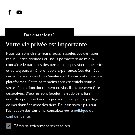
Suivez-nous sur Facebook
Suivez-nous sur YouTube
Des questions?
Votre vie privée est importante
Nous utilisons des témoins (aussi appelés
cookies
) pour
recueillir des données qui nous permettent de mieux
Les écoles et la recherche
connaître le parcours des personnes qui visitent notre site
École d’architecture
et de toujours améliorer votre expérience. Ces données
servent aussi à des fins d’analyse et d’optimisation de nos
École d’art
plateformes. Certains témoins sont essentiels pour la
École supérieure d’aménagement du territoire et de développement
sécurité et le fonctionnement du site. Ils ne peuvent être
régional
désactivés. D’autres sont facultatifs et doivent être
Centre de recherche en aménagement et développement
acceptés pour s’activer. Ils peuvent impliquer le partage
de vos données avec des tiers. Pour en savoir plus sur
l’utilisation des témoins, consultez notre
politique de
confidentialité.
Témoins strictement nécessaires