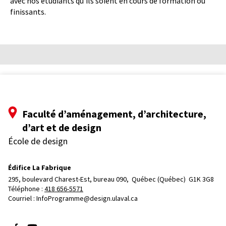
avec nos étudiants qu’ils soient en cours de formation ou
finissants.
Faculté d’aménagement, d’architecture,
d’art et de design
École de design
Édifice La Fabrique
295, boulevard Charest-Est, bureau 090, 
Québec (Québec)  G1K 3G8
Téléphone : 
418 656-5571
Courriel :
InfoProgramme@design.ulaval.ca
Suivez-nous sur Facebook
Suivez-nous sur YouTube