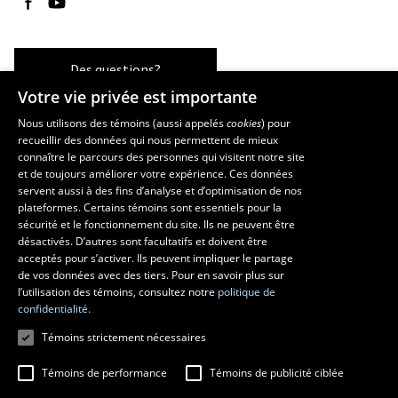
Des questions?
Votre vie privée est importante
Nous utilisons des témoins (aussi appelés
cookies
) pour
recueillir des données qui nous permettent de mieux
Les écoles et la recherche
connaître le parcours des personnes qui visitent notre site
École d’architecture
et de toujours améliorer votre expérience. Ces données
servent aussi à des fins d’analyse et d’optimisation de nos
École d’art
plateformes. Certains témoins sont essentiels pour la
École supérieure d’aménagement du territoire et de développement
sécurité et le fonctionnement du site. Ils ne peuvent être
régional
désactivés. D’autres sont facultatifs et doivent être
Centre de recherche en aménagement et développement
acceptés pour s’activer. Ils peuvent impliquer le partage
de vos données avec des tiers. Pour en savoir plus sur
l’utilisation des témoins, consultez notre
politique de
confidentialité.
Témoins strictement nécessaires
Témoins de performance
Témoins de publicité ciblée