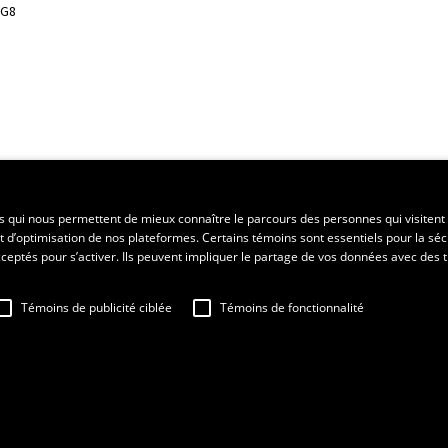
3G8
ent régional
es qui nous permettent de mieux connaître le parcours des personnes qui visitent 
t d’optimisation de nos plateformes. Certains témoins sont essentiels pour la séc
 acceptés pour s’activer. Ils peuvent impliquer le partage de vos données avec des t
Témoins de publicité ciblée
Témoins de fonctionnalité
sation
Fraude en ligne
Confidentialité
Paramétrer les témoins