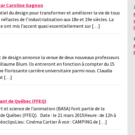
par Caroline Gagnon
tiel du design pour transformer et améliorer la vie de tous
 néfastes de l’industrialisation aux 18e et 19e siècles. La
cle ont mis l’accent quasi essentiellement sur […]
t de design annonce la venue de deux nouveaux professeurs
uillaume Blum. Ils entreront en fonction à compter du 15
ne florissante carrière universitaire parmi nous. Claudia
at […]
iant de Québec (FFEQ)
t et science de l’animation (BASA) font partie de la
de Québec (FFEQ). Date : le 21 mars 2015Heure : de 12h à
déoclipsLieu : Cinéma Cartier À voir : CAMPING de […]