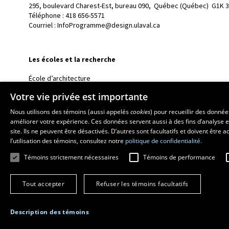
295, boulevard Charest-Est, bureau 090, 
Québec (Québec)  G1K 
Téléphone : 
418 656-5571
Courriel :
InfoProgramme@design.ulaval.ca
Les écoles et la recherche
École d’architecture
École d’art
Votre vie privée est importante
École supérieure d’aménagement du territoire et de développem
Nous utilisons des témoins (aussi appelés
cookies
) pour recueillir des donné
Centre de recherche en aménagement et développement
améliorer votre expérience. Ces données servent aussi à des fins d’analyse e
site. Ils ne peuvent être désactivés. D’autres sont facultatifs et doivent être
l’utilisation des témoins, consultez notre
politique de confidentialité.
Témoins strictement nécessaires
Témoins de performance
Tout accepter
Refuser les témoins facultatifs
Description des témoins
© 2026 Université Laval
Tous droits réservés
Conditions générales d'utili