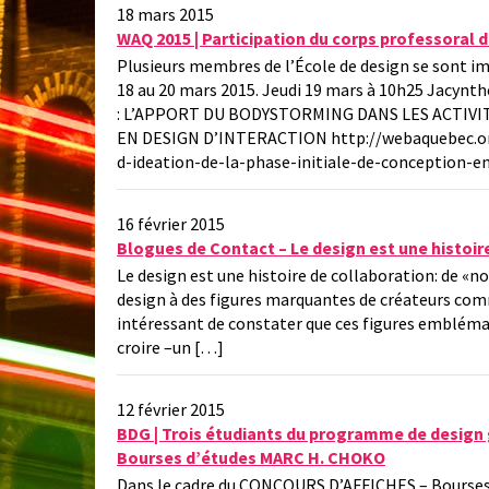
18 mars 2015
WAQ 2015 | Participation du corps professoral 
Plusieurs membres de l’École de design se sont imp
18 au 20 mars 2015. Jeudi 19 mars à 10h25 Jacyn
: L’APPORT DU BODYSTORMING DANS LES ACTIVI
EN DESIGN D’INTERACTION http://webaquebec.org
d-ideation-de-la-phase-initiale-de-conception-e
16 février 2015
Blogues de Contact – Le design est une histoir
Le design est une histoire de collaboration: de «nou
design à des figures marquantes de créateurs comm
intéressant de constater que ces figures emblémati
croire –un […]
12 février 2015
BDG | Trois étudiants du programme de desig
Bourses d’études MARC H. CHOKO
Dans le cadre du CONCOURS D’AFFICHES – Bourses