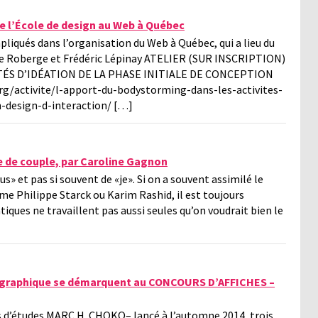
de l’École de design au Web à Québec
liqués dans l’organisation du Web à Québec, qui a lieu du
the Roberge et Frédéric Lépinay ATELIER (SUR INSCRIPTION)
TÉS D’IDÉATION DE LA PHASE INITIALE DE CONCEPTION
/activite/l-apport-du-bodystorming-dans-les-activites-
n-design-d-interaction/ […]
e de couple, par Caroline Gagnon
s» et pas si souvent de «je». Si on a souvent assimilé le
e Philippe Starck ou Karim Rashid, il est toujours
ques ne travaillent pas aussi seules qu’on voudrait bien le
n graphique se démarquent au CONCOURS D’AFFICHES –
 d’études MARC H. CHOKO– lancé à l’automne 2014, trois