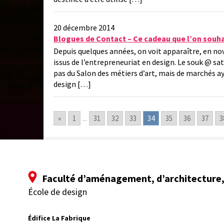
20 décembre 2014
Blogues de Contact – Ce cadeau que l’on souhai
Depuis quelques années, on voit apparaître, en 
issus de l’entrepreneuriat en design. Le souk @ sat
pas du Salon des métiers d’art, mais de marchés a
design […]
«
1
...
31
32
33
34
35
36
37
3
Faculté d’aménagement, d’architecture, 
École de design
Édifice La Fabrique